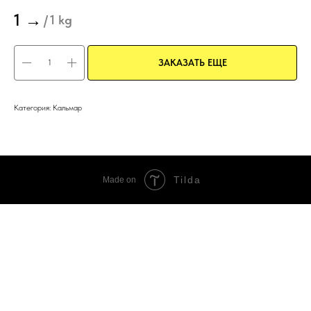
1
→
/
1 kg
ЗАКАЗАТЬ ЕЩЕ
Категория: Кальмар
Tilda
Made on