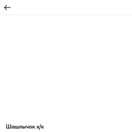
Шашлычок х/к