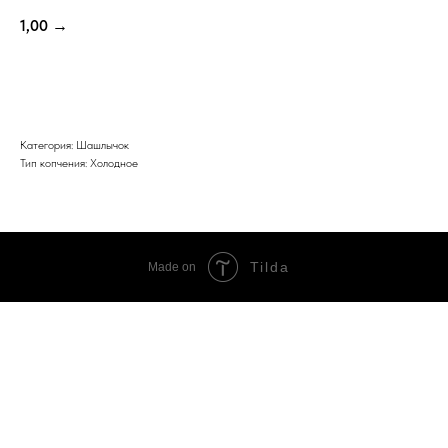
1,00
→
ЗАКАЗАТЬ ЕЩЕ
Категория: Шашлычок
Тип копчения: Холодное
Tilda
Made on